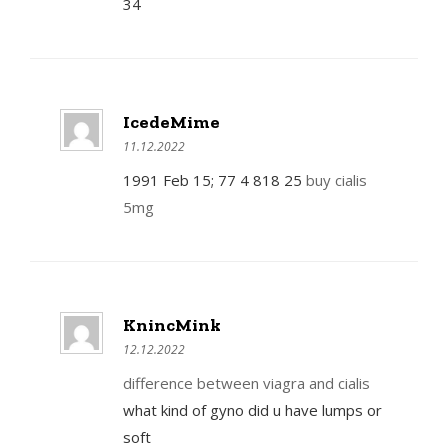
34
IcedeMime
11.12.2022
1991 Feb 15; 77 4 818 25
buy cialis
5mg
KnincMink
12.12.2022
difference between viagra and cialis
what kind of gyno did u have lumps or
soft