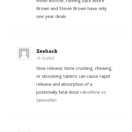
Kevin Boothe, running back Andre
Brown and Stevie Brown have only
one year deals
Zeshack
15.12.2022
Slow release; Note crushing, chewing,
or dissolving tablets can cause rapid
release and absorption of a
potentially fatal dose
raloxifene vs
tamoxifen