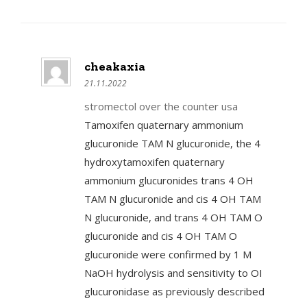
cheakaxia
21.11.2022
stromectol over the counter usa
Tamoxifen quaternary ammonium
glucuronide TAM N glucuronide, the 4
hydroxytamoxifen quaternary
ammonium glucuronides trans 4 OH
TAM N glucuronide and cis 4 OH TAM
N glucuronide, and trans 4 OH TAM O
glucuronide and cis 4 OH TAM O
glucuronide were confirmed by 1 M
NaOH hydrolysis and sensitivity to ОІ
glucuronidase as previously described