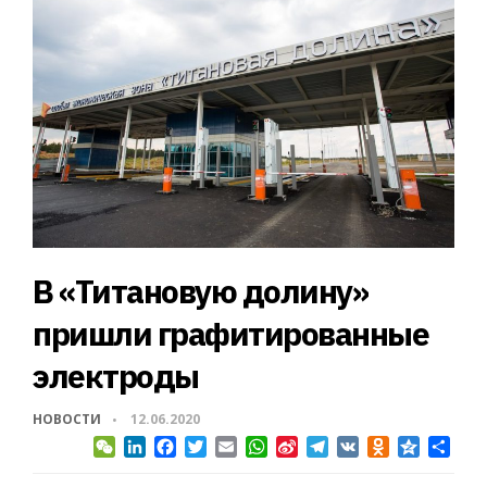
В «Титановую долину»
пришли графитированные
электроды
НОВОСТИ
12.06.2020
WeChat
LinkedIn
Facebook
Twitter
Email
WhatsApp
Sina
Telegram
VK
Odnoklassni
Qzone
Отп
Weibo