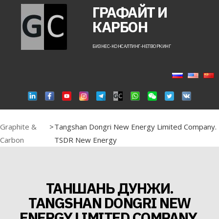
ГРАФАЙТ И
КАРБОН
БИЗНЕС-КОНСАЛТИНГ-НЕТВОРКИНГ
Graphite &
>
Tangshan Dongri New Energy Limited Company.
Carbon
TSDR New Energy
ТАНШАНЬ ДУНЖИ.
TANGSHAN DONGRI NEW
ENERGY LIMITED COMPANY.