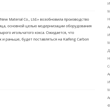
И
М
Н
New Material Co., Ltd.» возобновила производство
есяца, основной целью модернизации оборудования
А
рого игольчатого кокса. Ожидается, что
И
к и раньше, будет поставляться на Kaifeng Carbon
М
Д
Н
С
А
И
М
А
Ф