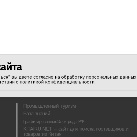
сайта
ься” вы даете согласие на обработку персональных данных
тствии с политикой конфиденциальности.
Промышленный туризм
База знаний
ГрафитированныеЭлектроды.РФ
KITAIRU.NET – сайт для поиска поставщиков и
товаров из Китая