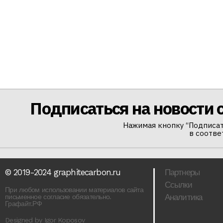
Подписаться на новости 
Нажимая кнопку “Подписат
в соотве
© 2019-2024 graphitecarbon.ru
Партнеры
Ссылки
При любом использовании материалов сайта
Аналитика
письменное согласие обязательно.
Графайт.РФ
Designed by Igor Koposov