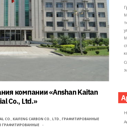
Г
М
т
у
М
с
к
С
э
ния компании «Anshan Kaitan
А
l Co., Ltd.»
Н
AL CO.
,
KAIFENG CARBON CO.
,
LTD.
,
ГРАФИТИРОВАННЫЕ
А
Ы ГРАФИТИРОВАННЫЕ