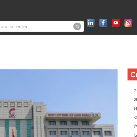
С
2
в
И
к
у
G