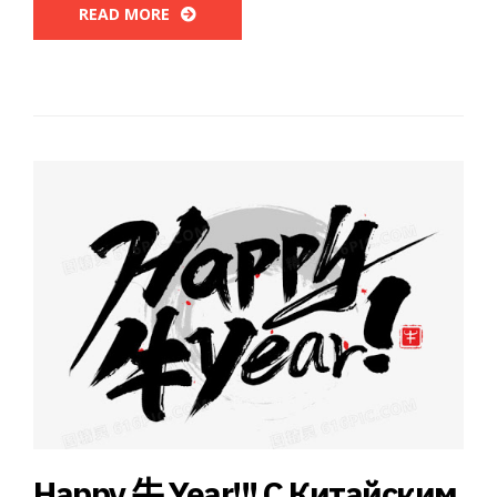
READ MORE
Happy 牛 Year!!! С Китайским