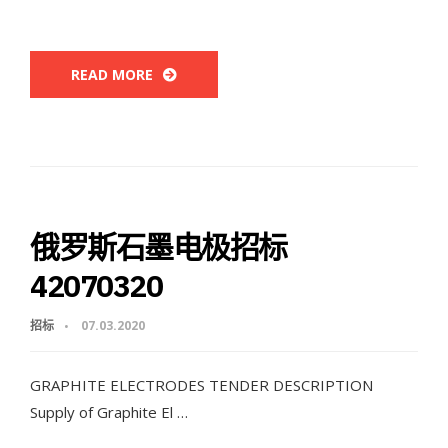
READ MORE
俄罗斯石墨电极招标
42070320
招标
07.03.2020
GRAPHITE ELECTRODES TENDER DESCRIPTION
Supply of Graphite El …