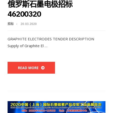
俄罗斯石墨电极招标
46200320
招标
20.03.2020
GRAPHITE ELECTRODES TENDER DESCRIPTION
Supply of Graphite El …
READ MORE