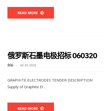
READ MORE
俄罗斯石墨电极招标 060320
招标
06.03.2020
GRAPHITE ELECTRODES TENDER DESCRIPTION
Supply of Graphite El …
READ MORE