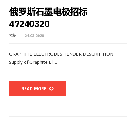
俄罗斯石墨电极招标
47240320
招标
24.03.2020
GRAPHITE ELECTRODES TENDER DESCRIPTION
Supply of Graphite El …
READ MORE