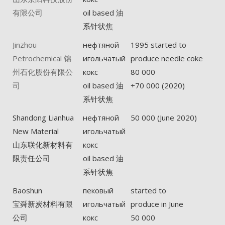
有限公司
oil based 油
系针状焦
Jinzhou
нефтяной
1995 started to
Petrochemical 锦
игольчатый
produce needle coke
州石化股份有限公
кокс
80 000
司
oil based 油
+70 000 (2020)
系针状焦
Shandong Lianhua
нефтяной
50 000 (June 2020)
New Material
игольчатый
山东联化新材料有
кокс
限责任公司
oil based 油
系针状焦
Baoshun
пековый
started to
宝舜新炭材料有限
игольчатый
produce in June
公司
кокс
50 000