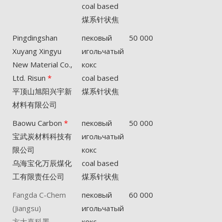
coal based
煤系针状焦
Pingdingshan
пековый
50 000
Xuyang Xingyu
игольчатый
New Material Co.,
кокс
Ltd. Risun
*
coal based
平顶山旭阳兴宇新
煤系针状焦
材料有限公司
Baowu Carbon
*
пековый
50 000
宝武炭材料科技有
игольчатый
限公司
кокс
乌海宝化万辰煤化
coal based
工有限责任公司
煤系针状焦
Fangda C-Chem
пековый
60 000
(Jiangsu)
игольчатый
方大喜科墨
кокс