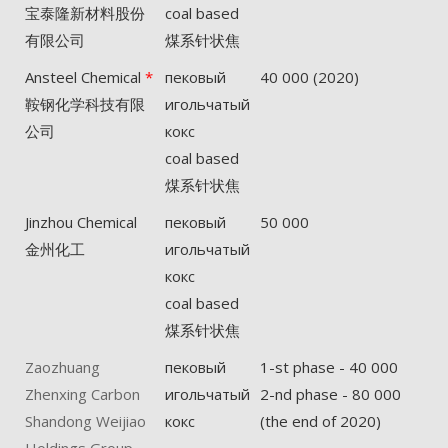
宝泰隆新材料股份
coal based
有限公司
煤系针状焦
Ansteel Chemical
*
пековый
40 000 (2020)
鞍钢化学科技有限
игольчатый
公司
кокс
coal based
煤系针状焦
Jinzhou Chemical
пековый
50 000
金州化工
игольчатый
кокс
coal based
煤系针状焦
Zaozhuang
пековый
1-st phase - 40 000
Zhenxing Carbon
игольчатый
2-nd phase - 80 000
Shandong Weijiao
кокс
(the end of 2020)
Holdings Group