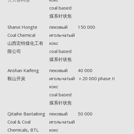
coal based
煤系针状焦
Shanxi Hongte
пековый
150 000
Coal Chemical
игольчатый
山西宏特煤化工有
кокс
限公司
coal based
煤系针状焦
Anshan Kaifeng
пековый
40 000
鞍山开炭
игольчатый
＋20 000 phase II
кокс
coal based
煤系针状焦
Qitaihe Baotailong
пековый
50 000
Coal & Coal
игольчатый
Chemicals, BTL
кокс