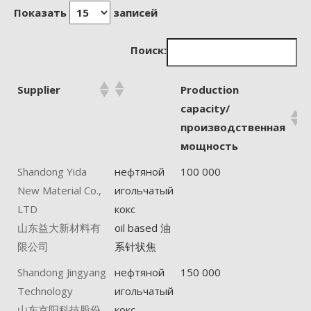
Показать
записей
Поиск:
Supplier
Production
capacity/
производственная
мощность
Shandong Yida
нефтяной
100 000
New Material Co.,
игольчатый
LTD
кокс
山东益大新材料有
oil based 油
限公司
系针状焦
Shandong Jingyang
нефтяной
150 000
Technology
игольчатый
山东京阳科技股份
кокс