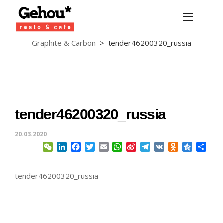
Graphite & Carbon
>
tender46200320_russia
tender46200320_russia
20.03.2020
WeChat
LinkedIn
Facebook
Twitter
Email
WhatsApp
Sina
Telegram
VK
Odnoklassni
Qzone
Отп
Weibo
tender46200320_russia