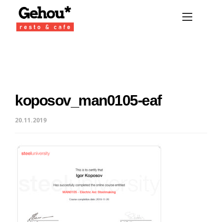
koposov_man0105-eaf
20.11.2019